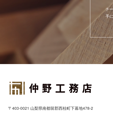
チ
手
〒403-0021 山梨県南都留郡西桂町下暮地478-2