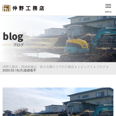
menu
blog
ブログ
仲野工務店｜西桂町拠点・富士北麓エリアの工務店
>
トピックス
>
ブログ
>
2020.03.16(月)基礎着手