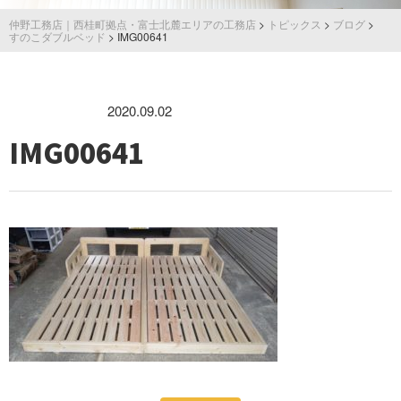
仲野工務店｜西桂町拠点・富士北麓エリアの工務店
>
トピックス
>
ブログ
>
すのこダブルベッド
>
IMG00641
2020.09.02
IMG00641