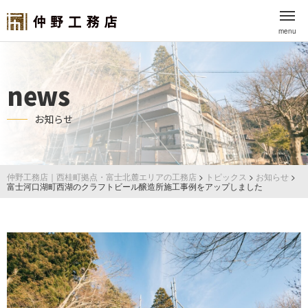
menu
news
お知らせ
仲野工務店｜西桂町拠点・富士北麓エリアの工務店
>
トピックス
>
お知らせ
>
富士河口湖町西湖のクラフトビール醸造所施工事例をアップしました