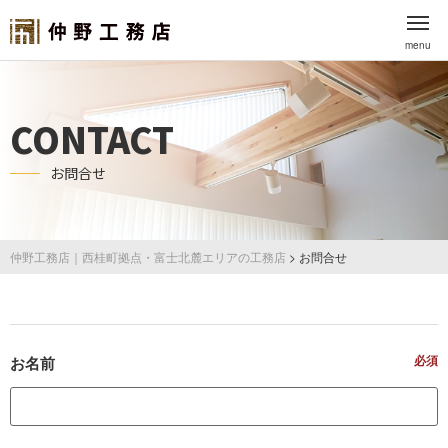
menu
CONTACT
お問合せ
仲野工務店｜西桂町拠点・富士北麓エリアの工務店
>
お問合せ
必須
お名前