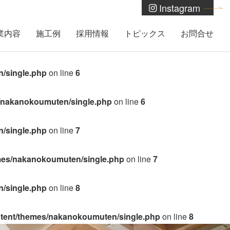
Instagram
業内容
施工例
採用情報
トピックス
お問合せ
/single.php
on line
6
/nakanokoumuten/single.php
on line
6
/single.php
on line
7
mes/nakanokoumuten/single.php
on line
7
/single.php
on line
8
ntent/themes/nakanokoumuten/single.php
on line
8