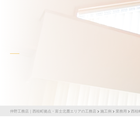
仲野工務店｜西桂町拠点・富士北麓エリアの工務店
>
施工例
>
業務用
>
西桂