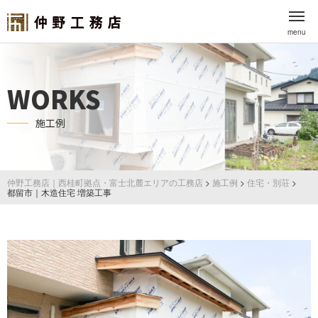
menu
WORKS
施工例
仲野工務店｜西桂町拠点・富士北麓エリアの工務店
>
施工例
>
住宅・別荘
>
都留市｜木造住宅 増築工事